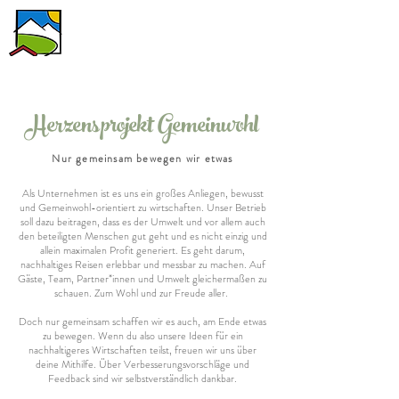
Anfrage senden
Herzensprojekt Gemeinwohl
Nur gemeinsam bewegen wir etwas
Als Unternehmen ist es uns ein großes Anliegen, bewusst
und Gemeinwohl-orientiert zu wirtschaften. Unser Betrieb
soll dazu beitragen, dass es der Umwelt und vor allem auch
den beteiligten Menschen gut geht und es nicht einzig und
allein maximalen Profit generiert. Es geht darum,
nachhaltiges Reisen erlebbar und messbar zu machen. Auf
Gäste, Team, Partner*innen und Umwelt gleichermaßen zu
schauen. Zum Wohl und zur Freude aller.
Doch nur gemeinsam schaffen wir es auch, am Ende etwas
zu bewegen. Wenn du also unsere Ideen für ein
nachhaltigeres Wirtschaften teilst, freuen wir uns über
deine Mithilfe. Über Verbesserungsvorschläge und
Feedback sind wir selbstverständlich dankbar.