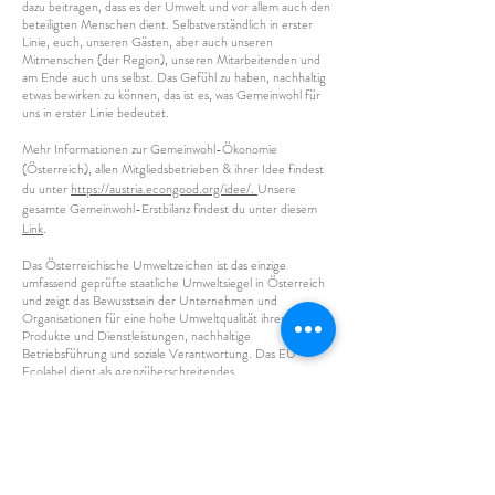
dazu beitragen, dass es der Umwelt und vor allem auch den
beteiligten Menschen dient. Selbstverständlich in erster
Linie, euch, unseren Gästen, aber auch unseren
Mitmenschen (der Region), unseren Mitarbeitenden und
am Ende auch uns selbst. Das Gefühl zu haben, nachhaltig
etwas bewirken zu können, das ist es, was Gemeinwohl für
uns in erster Linie bedeutet.
​Mehr Informationen zur Gemeinwohl-Ökonomie
(Österreich), allen Mitgliedsbetrieben & ihrer Idee findest
du unter
https://austria.econgood.org/idee/.
Unsere
gesamte Gemeinwohl-Erstbilanz findest du unter diesem
Link
.
Das Österreichische Umweltzeichen ist das einzige
umfassend geprüfte staatliche Umweltsiegel in Österreich
und zeigt das Bewusstsein der Unternehmen und
Organisationen für eine hohe Umweltqualität ihrer
Produkte und Dienstleistungen, nachhaltige
Betriebsführung und soziale Verantwortung. Das EU
Ecolabel dient als grenzüberschreitendes
Umweltgütesiegel, das im gemeinsamen europäischen
Markt als einheitliche Kennzeichnung für
umweltfreundliche Produkte und Dienstleistungen dient.
Diese beiden Zertifizierungen waren für uns logischer
nächster Schritt ergänzend zur GWÖ-Erstbilanz und
definitiv ein weiterer wichtiger Schritt, um die Sichtbarkeit
und unser Commitment mit unseren Gästen und