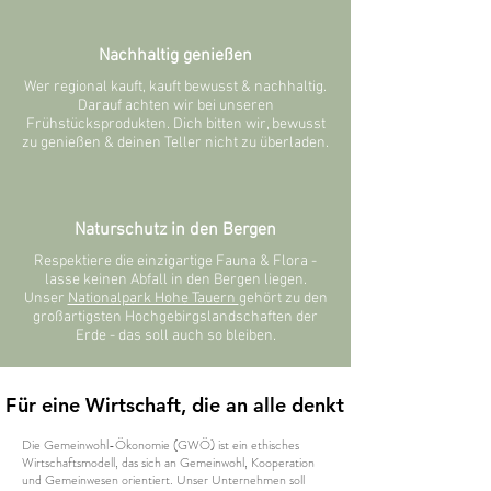
Nachhaltig genießen
Wer regional kauft, kauft bewusst & nachhaltig.
Darauf achten wir bei unseren
Frühstücksprodukten. Dich bitten wir, bewusst
zu genießen & deinen Teller nicht zu überladen.
Naturschutz in den Bergen
Respektiere die einzigartige Fauna & Flora -
lasse keinen Abfall in den Bergen liegen.
Unser
Nationalpark Hohe Tauern
gehört zu den
großartigsten Hochgebirgslandschaften der
Erde - das soll auch so bleiben.
Für eine Wirtschaft, die an alle denkt
Für eine Wirtschaft, die an alle denkt
Die Gemeinwohl-Ökonomie (GWÖ) ist ein ethisches
Wirtschaftsmodell, das sich an Gemeinwohl, Kooperation
und Gemeinwesen orientiert.​ Unser Unternehmen soll